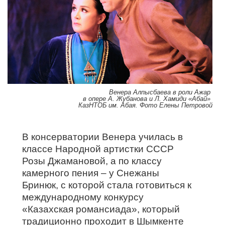
Венера Алпысбаева в роли Ажар
в опере А. Жубанова и Л. Хамиди «Абай»
КазНТОБ им. Абая. Фото Елены Петровой
В консерватории Венера училась в
классе Народной артистки СССР
Розы Джамановой, а по классу
камерного пения – у Снежаны
Бринюк, с которой стала готовиться к
международному конкурсу
«Казахская романсиада», который
традиционно проходит в Шымкенте