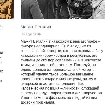
Из
Мажит Бегалин
22 апреля 2025
Мажит Бегалин в казахском кинематографе –
фигура неординарная. Он был одним из
колоссальной четверки, которая основала базу
ый
казахской кинорежиссуры в республике, его
м
фильмы до сих пор современны и в контексте
о
темы, и своим изображением. Пожалуй, он
единственный из первоначальной когорты,
ых
который уделял такое большое внимание
пространству кадра и мизансцены, ритму и
я
актерской пластике исполнения. Его
человеческая позиция – личности, служащей
своему народу, – характерна и для творчества.
У него не много фильмов, но каждый из них
достоин признания.