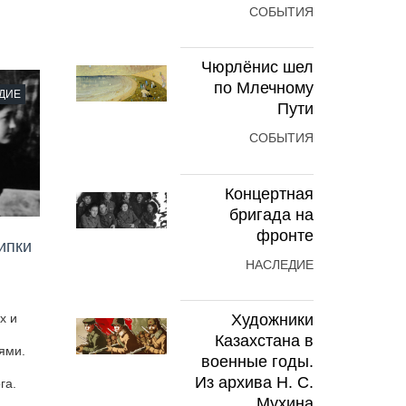
СОБЫТИЯ
Чюрлёнис шел
по Млечному
ДИЕ
Пути
СОБЫТИЯ
Концертная
бригада на
фронте
ипки
НАСЛЕДИЕ
х и
Художники
и
Казахстана в
ями.
военные годы.
Из архива Н. С.
га.
Мухина