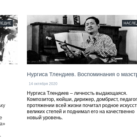
ЛЕДИЕ
НАСЛЕ
Нургиса Тлендиев. Воспоминания о маэст
14 октября 2020
Нургиса Тлендиев – личность выдающаяся.
Композитор, кюйши, дирижер, домбрист, педагог
ьку
протяжении всей жизни почитал родное искусс
великих степей и поднимал его на качественно
е
новый уровень.
ма»
–