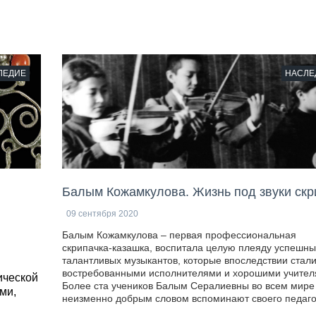
ЛЕДИЕ
НАСЛЕ
Балым Кожамкулова. Жизнь под звуки скр
09 сентября 2020
Балым Кожамкулова – первая профессиональная
скрипачка-казашка, воспитала целую плеяду успешны
талантливых музыкантов, которые впоследствии стал
востребованными исполнителями и хорошими учител
ической
Более ста учеников Балым Сералиевны во всем мире
ми,
неизменно добрым словом вспоминают своего педаго