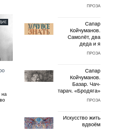
ПРОЗА
ДИЕ
Сапар
Койчуманов.
Самолёт, два
деда и я
ПРОЗА
ро
Сапар
Койчуманов.
Базар. Чач-
тарач. «Бродяга»
 на
тво
ПРОЗА
Искусство жить
вдвоём