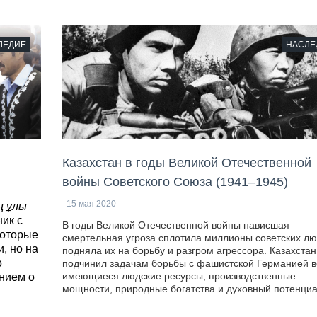
ЛЕДИЕ
НАСЛЕ
Казахстан в годы Великой Отечественной
войны Советского Союза (1941–1945)
15 мая 2020
 ұлы
ик с
В годы Великой Отечественной войны нависшая
которые
смертельная угроза сплотила миллионы советских лю
, но на
подняла их на борьбу и разгром агрессора. Казахстан
о
подчинил задачам борьбы с фашистской Германией в
имеющиеся людские ресурсы, производственные
нием о
мощности, природные богатства и духовный потенциа