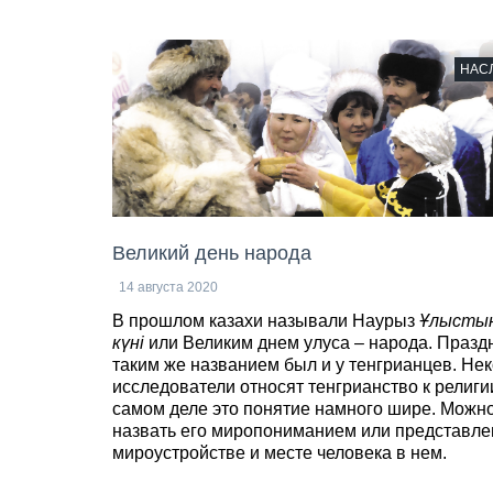
НАС
Великий день народа
14 августа 2020
В прошлом казахи называли Наурыз
Ұлыстың
күні
или Великим днем улуса – народа. Праздн
таким же названием был и у тенгрианцев. Не
исследователи относят тенгрианство к религии
самом деле это понятие намного шире. Можн
назвать его миропониманием или представле
мироустройстве и месте человека в нем.