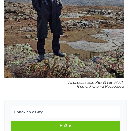
Алилеониджан Ризабаев. 2023.
Фото: Лолита Ризабаева
Искат
Найти