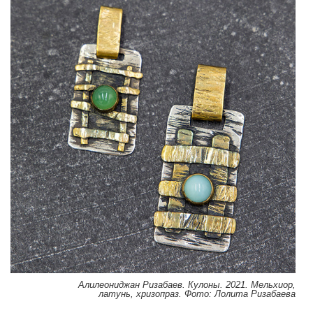
Алилеониджан Ризабаев. Кулоны. 2021. Мельхиор,
латунь, хризопраз. Фото: Лолита Ризабаева