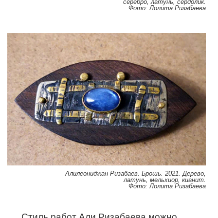
серебро, латунь, сердолик.
Фото: Лолита Ризабаева
Алилеониджан Ризабаев. Брошь. 2021. Дерево,
латунь, мельхиор, кианит.
Фото: Лолита Ризабаева
Стиль работ Али Ризабаева можно