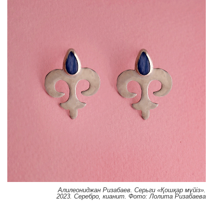
Алилеониджан Ризабаев. Серьги «Қошқар мүйіз».
2023. Серебро, кианит. Фото: Лолита Ризабаева