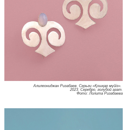
Алилеониджан Ризабаев. Серьги «Қошқар мүйіз».
2023. Серебро, голубой агат.
Фото: Лолита Ризабаева